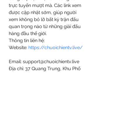
trực tuyến mượt mà. Các link xem 
được cập nhật sớm, giúp người 
xem không bỏ lỡ bất kỳ trận đấu 
quan trọng nào từ những giải đấu 
hàng đầu thế giới.
Thông tin liên hệ: 
Website: 
https://chuoichientv.live/ 
Email: support@chuoichientv.live 
Địa chỉ: 37 Quang Trung, Khu Phố 
4, An Hội Tây, Hồ Chí Minh, Vietnam
Số điện thoại: 0868213645
Hastags: #chuoichientv 
#chuoichienlink 
#xembongdachuoichien 
#tructiepbongdachuoichien 
#chuoichienhd