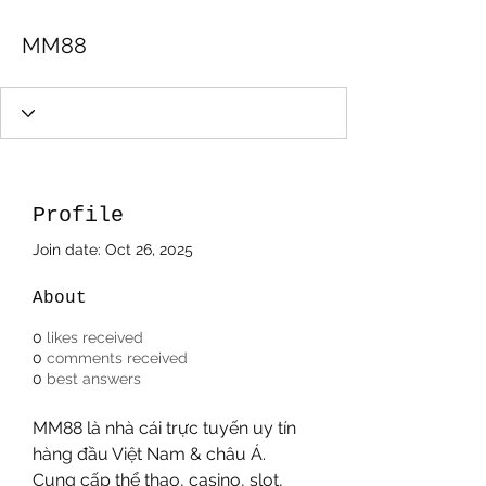
MM88
Profile
Join date: Oct 26, 2025
About
0
likes received
0
comments received
0
best answers
MM88 là nhà cái trực tuyến uy tín 
hàng đầu Việt Nam & châu Á. 
Cung cấp thể thao, casino, slot, 