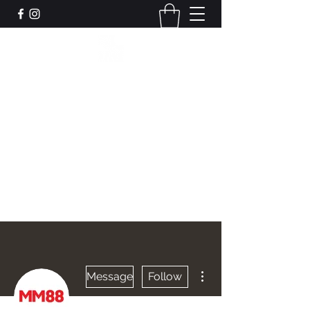
Leadworks Projects CIC
Work, Create, Connect, Belong
together@leadworksprojects.com
01752 223311
Get In Touch
More actions
Message
Follow