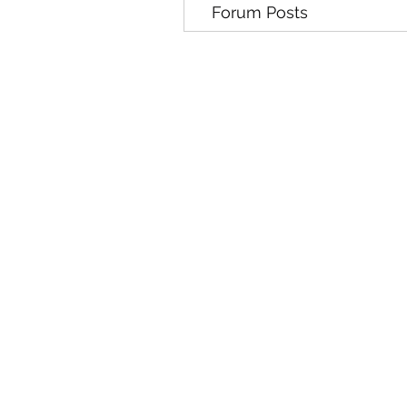
Forum Posts