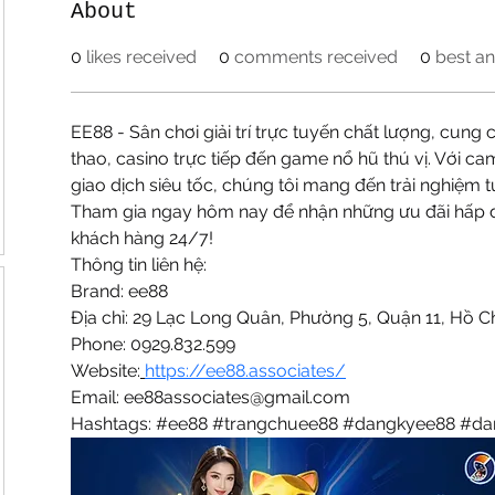
About
0
likes received
0
comments received
0
best a
EE88 - Sân chơi giải trí trực tuyến chất lượng, cung
thao, casino trực tiếp đến game nổ hũ thú vị. Với ca
giao dịch siêu tốc, chúng tôi mang đến trải nghiệm t
Tham gia ngay hôm nay để nhận những ưu đãi hấp d
khách hàng 24/7!
Thông tin liên hệ:
Brand: ee88
Địa chỉ: 29 Lạc Long Quân, Phường 5, Quận 11, Hồ 
Phone: 0929.832.599
Website:
https://ee88.associates/
Email: ee88associates@gmail.com
Hashtags: #ee88 #trangchuee88 #dangkyee88 #d