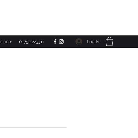
Get In Touch
Log In
ts.com
01752 223311