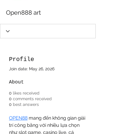
Open888 art
Profile
Join date: May 26, 2026
About
0
likes received
0
comments received
0
best answers
OPEN88
 mang đến không gian giải 
trí công bằng với nhiều lựa chọn 
như slot game, casino live, cá 