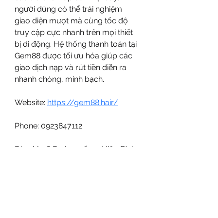
người dùng có thể trải nghiệm 
giao diện mượt mà cùng tốc độ 
truy cập cực nhanh trên mọi thiết 
bị di động. Hệ thống thanh toán tại 
Gem88 được tối ưu hóa giúp các 
giao dịch nạp và rút tiền diễn ra 
nhanh chóng, minh bạch.
Website: 
https://gem88.hair/
Phone: 0923847112
Địa chỉ: 38 Đường số 19, Hiệp Bình 
Phước, Hiệp Bình, Hồ Chí Minh, 
Việt Nam
Email: gem88hair@gmail.com