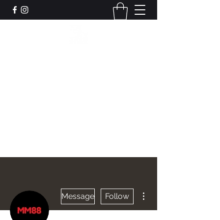
Leadworks Projects CIC
Work, Create, Connect, Belong
together@leadworksprojects.com
01752 223311
Get In Touch
More actions
Message
Follow