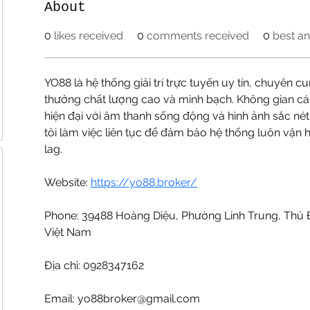
About
0
likes received
0
comments received
0
best a
YO88 là hệ thống giải trí trực tuyến uy tín, chuyên c
thưởng chất lượng cao và minh bạch. Không gian cá 
hiện đại với âm thanh sống động và hình ảnh sắc nét
tôi làm việc liên tục để đảm bảo hệ thống luôn vận 
lag.
Website: 
https://yo88.broker/
Phone: 39488 Hoàng Diệu, Phường Linh Trung, Thủ 
Việt Nam
Địa chỉ: 0928347162
Email: yo88broker@gmail.com