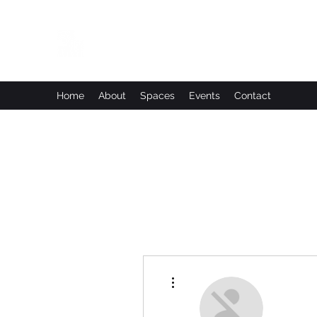
Leadworks Projects CIC
Work, Create, Connect, Belong
Home
About
Spaces
Events
Contact
More actions