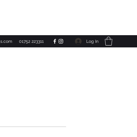
Get In Touch
Log In
ts.com
01752 223311