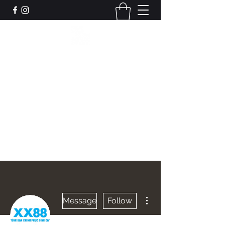
Leadworks Projects CIC
Work, Create, Connect, Belong
together@leadworksprojects.com
01752 223311
Get In Touch
More actions
Message
Follow