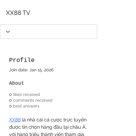
XX88 TV
Profile
Join date: Jan 15, 2026
About
0
likes received
0
comments received
0
best answers
XX88
 là nhà cái cá cược trực tuyến 
được tin chọn hàng đầu tại châu Á, 
với hàng triệu thành viên tham gia 