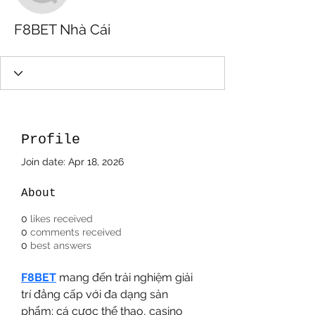
F8BET Nhà Cái
Profile
Join date: Apr 18, 2026
About
0
likes received
0
comments received
0
best answers
F8BET
 mang đến trải nghiệm giải 
trí đẳng cấp với đa dạng sản 
phẩm: cá cược thể thao, casino 