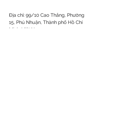
Địa chỉ: 99/10 Cao Thắng, Phường 
15, Phú Nhuận, Thành phố Hồ Chí 
Minh, Việt Nam
Zipcode: 700000
Hashtags
#luck8 #luck8k #luck8casino 
#luck8online #giaitructuyen 
#cacuoc #casinoonline