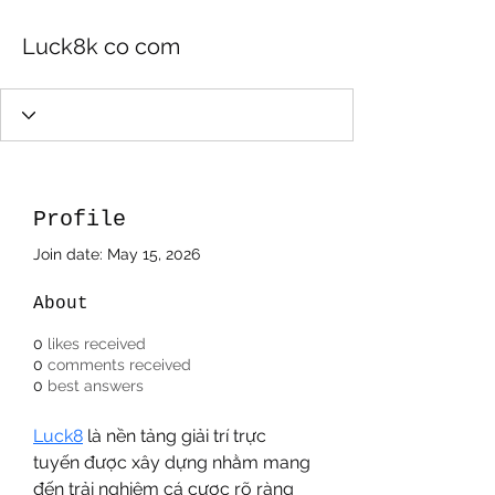
Luck8k co com
Profile
Join date: May 15, 2026
About
0
likes received
0
comments received
0
best answers
Luck8
 là nền tảng giải trí trực 
tuyến được xây dựng nhằm mang 
đến trải nghiệm cá cược rõ ràng 