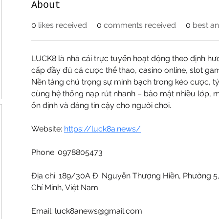
About
0
likes received
0
comments received
0
best a
LUCK8 là nhà cái trực tuyến hoạt động theo định h
cấp đầy đủ cá cược thể thao, casino online, slot gam
Nền tảng chú trọng sự minh bạch trong kèo cược, tỷ 
cùng hệ thống nạp rút nhanh – bảo mật nhiều lớp, ma
ổn định và đáng tin cậy cho người chơi.
Website: 
https://luck8a.news/
Phone: 0978805473
Địa chỉ: 189/30A Đ. Nguyễn Thượng Hiền, Phường 5
Chí Minh, Việt Nam
Email: luck8anews@gmail.com