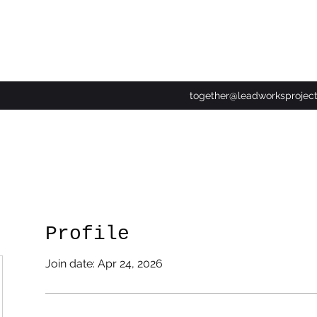
together@leadworksprojec
Profile
Join date: Apr 24, 2026