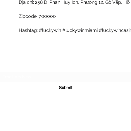
Địa chỉ: 258 Đ. Phan Huy Ích, Phường 12, Gò Vấp, H
Zipcode: 700000
Hashtag: #luckywin #luckywinmiami #luckywincas
Subscribe Form
Submit
©2020 by Leadworks Project CIC. Proudly created with